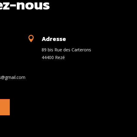
ez-nous
Adresse

89 bis Rue des Carterons
44400 Rezé
es@gmail.com