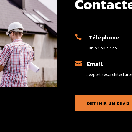
Contact
Téléphone

06 62 50 57 65
Email

aexpertisesarchitectur
OBTENIR UN DEVIS