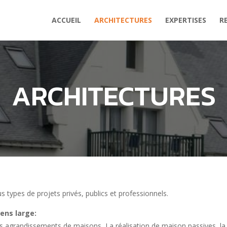
ACCUEIL
ARCHITECTURES
EXPERTISES
R
ARCHITECTURES
 types de projets privés, publics et professionnels.
sens large:
es agrandissements de maisons, La réalisation de maison passives, l