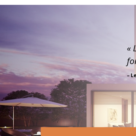
« 
fo
– L