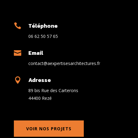
Téléphone

06 62 50 57 65
Email

contact@aexpertisesarchitectures.fr
Adresse

89 bis Rue des Carterons
44400 Rezé
VOIR NOS PROJETS