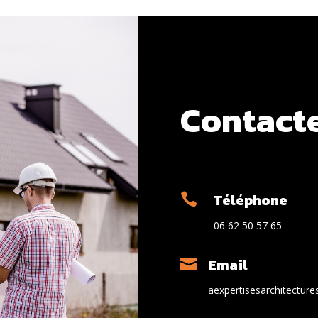
Contact
Téléphone

06 62 50 57 65
Email

aexpertisesarchitectur