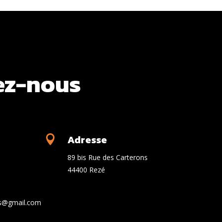
ez-nous
Adresse

89 bis Rue des Carterons
44400 Rezé
es@gmail.com